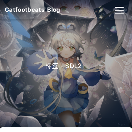
Catfootbeats' Blog
标签 - SDL2
_