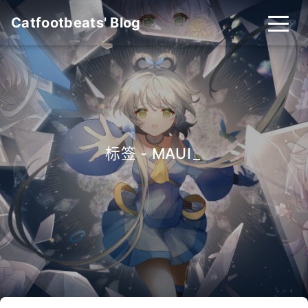
Catfootbeats' Blog
标签 - MAUI
_