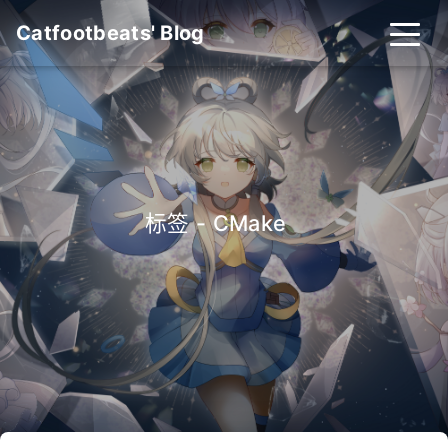
Catfootbeats' Blog
标签 - CMake
_