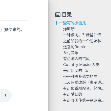
目录
一些写的小曲儿
炸厕所
上）搬过来的。
一种偏向。？琵琶？传统？
之前给我的一个朋友私下做的游戏写的
送别的Remix
乡村音乐
有点唬人的古风
Country Music(大雾
来点阴间的（x
带一种思乡感觉的曲
以及日式改版（鬼子进村儿
有点像番剧配音，轻快又沉稳
有点梦幻的
有点嘤国传统平民歌曲的感觉