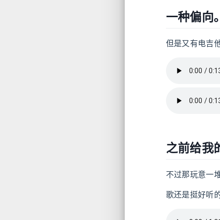
一种偏向
但是又有电吉
之前给我
不过那玩意一堆b
歌还是挺好听