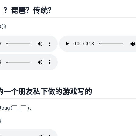
。？琵琶？传统？
他的
的一个朋友私下做的游戏写的
ug(￣_,￣ )，
的