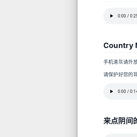
Country
手机清灰请外
请保护好您的
来点阴间