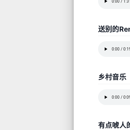
送别的Re
乡村音乐
有点唬人