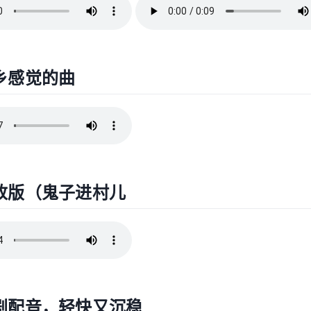
乡感觉的曲
改版（鬼子进村儿
剧配音，轻快又沉稳